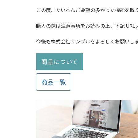
日
時
この度、たいへんご要望の多かった機能を取り入れた「W
:
購入の際は注意事項をお読みの上、下記 URL
今後も株式会社サンプルをよろしくお願いし
商品について
商品一覧