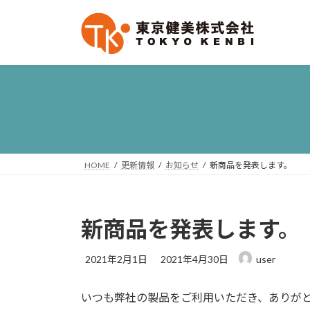
コ
ナ
ン
ビ
テ
ゲ
ン
ー
ツ
シ
へ
ョ
ス
ン
キ
に
ッ
移
プ
動
HOME
更新情報
お知らせ
新商品を発表します。
新商品を発表します。
最
2021年2月1日
2021年4月30日
user
終
更
いつも弊社の製品をご利用いただき、ありが
新